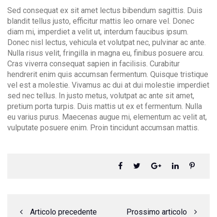
Sed consequat ex sit amet lectus bibendum sagittis. Duis
blandit tellus justo, efficitur mattis leo ornare vel. Donec
diam mi, imperdiet a velit ut, interdum faucibus ipsum.
Donec nisl lectus, vehicula et volutpat nec, pulvinar ac ante.
Contact Info
Nulla risus velit, fringilla in magna eu, finibus posuere arcu.
Cras viverra consequat sapien in facilisis. Curabitur
+39 0815540508
hendrerit enim quis accumsan fermentum. Quisque tristique
vel est a molestie. Vivamus ac dui at dui molestie imperdiet
info@raimondistudiolegale.com
sed nec tellus. In justo metus, volutpat ac ante sit amet,
pretium porta turpis. Duis mattis ut ex et fermentum. Nulla
eu varius purus. Maecenas augue mi, elementum ac velit at,
vulputate posuere enim. Proin tincidunt accumsan mattis.
Articolo precedente
Prossimo articolo