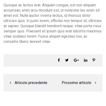
Quisque ac lectus erat. Aliquam congue, est non aliquam
accumsan, enim arcu tincidunt est, ut molestie leo enim sit
amet est. Nulla auctor viverra lectus, id rhoncus dolor
ultricies quis. In justo lorem, efficitur non tempor et, ultricies
Contact Info
at sapien. Quisque blandit hendrerit neque, vitae porta risus
semper quis. Praesent et ipsum quis erat lobortis maximus
+39 0815540508
vitae sodales lorem. Fusce aliquet egestas nisi, ac
convallis libero laoreet vitae.
info@raimondistudiolegale.com
Articolo precedente
Prossimo articolo